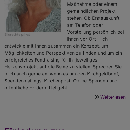
Maßnahme oder einem
gemeindlichen Projekt
stehen. Ob Erstauskunft
am Telefon oder
Vorstellung persönlich bei
Bildrechte
privat
Ihnen vor Ort – ich
entwickle mit Ihnen zusammen ein Konzept, um
Möglichkeiten und Perspektiven zu finden und um ein
erfolgreiches Fundraising für Ihr jeweiliges
Herzensprojekt auf die Beine zu stellen. Sprechen Sie
mich auch gerne an, wenn es um den Kirchgeldbrief,
Spendenmailings, Kirchenpost, Online-Spenden und
öffentliche Fördermittel geht.
Weiterlesen
ü
N
F
R
in