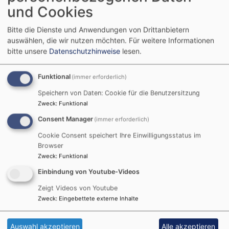
Camino Francés
und Cookies
Bitte die Dienste und Anwendungen von Drittanbietern
Gemeinsam haben sie
auswählen, die wir nutzen möchten.
Für weitere Informationen
sich im Rahmen einer
bitte unsere
Datenschutzhinweise
lesen.
Pilgerreise des
Evangelischen
Funktional
(immer erforderlich)
Bildungswerkes NAH auf
Bildrechte
Günther Sternberg
Speichern von Daten: Cookie für die Benutzersitzung
den Weg gemacht: Zwölf
Zweck
:
Funktional
Pilgerinnen und Pilger, begleitet von Günther Sternberg
Consent Manager
(immer erforderlich)
und Annette Scherer. In sieben Tagen pilgerte die
Gruppe die ersten rund hundert Kilometer auf dem
Cookie Consent speichert Ihre Einwilligungsstatus im
wohl bekanntesten Jakobsweg, dem Camino Francés.
Browser
Zweck
:
Funktional
Vom Startpunkt im französischen Ort Saint Jean Pied
de Port ging es über die Pyrenäen nach Spanien und
Einbindung von Youtube-Videos
dort bis Estella. Die Reise stand unter dem
Zeigt Videos von Youtube
Leitgedanken „Aufbrechen und den eigenen Weg
Zweck
:
Eingebettete externe Inhalte
finden“.
Auswahl akzeptieren
Alle akzeptieren