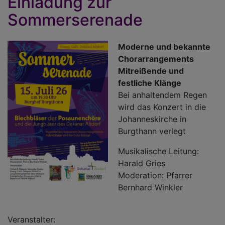
Einladung zur
u
Sommerserenade
D
Moderne und bekannte
Chorarrangements
Mitreißende und
festliche Klänge
Bei anhaltendem Regen
wird das Konzert in die
Johanneskirche in
Burgthann verlegt
Musikalische Leitung:
Harald Gries
Moderation: Pfarrer
Bernhard Winkler
Veranstalter: