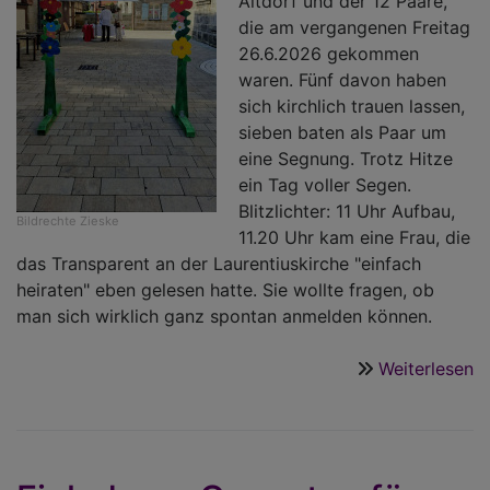
Altdorf und der 12 Paare,
die am vergangenen Freitag
26.6.2026 gekommen
waren. Fünf davon haben
sich kirchlich trauen lassen,
sieben baten als Paar um
eine Segnung. Trotz Hitze
ein Tag voller Segen.
Blitzlichter: 11 Uhr Aufbau,
Bildrechte
Zieske
11.20 Uhr kam eine Frau, die
das Transparent an der Laurentiuskirche "einfach
heiraten" eben gelesen hatte. Sie wollte fragen, ob
man sich wirklich ganz spontan anmelden können.
Weiterlesen
ü
E
h
–
A