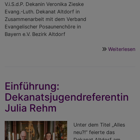
V.i.S.d.P. Dekanin Veronika Zieske
Evang.-Luth. Dekanat Altdorf in
Zusammenarbeit mit dem Verband
Evangelischer Posaunenchöre in
Bayern e.V. Bezirk Altdorf
Weiterlesen
ü
E
z
S
Einführung:
Dekanatsjugendreferentin
Julia Rehm
Unter dem Titel „Alles
neu?!“ feierte das
Dekanat Altdorf am