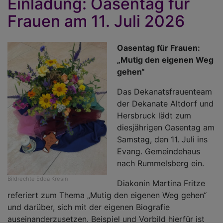
Einladung: Oasentag für
g
Frauen am 11. Juli 2026
Oasentag für Frauen:
„Mutig den eigenen Weg
gehen“
Das Dekanatsfrauenteam
der Dekanate Altdorf und
Hersbruck lädt zum
diesjährigen Oasentag am
Samstag, den 11. Juli ins
Evang. Gemeindehaus
nach Rummelsberg ein.
Bildrechte
Edda Kresin
Diakonin Martina Fritze
referiert zum Thema „Mutig den eigenen Weg gehen“
und darüber, sich mit der eigenen Biografie
auseinanderzusetzen. Beispiel und Vorbild hierfür ist