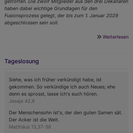
getroffen. Die zwölf Mitglieder aus den drei Dekanaten
haben dabei wichtige Grundlagen für den
Fusionsprozess gelegt, der bis zum 1. Januar 2029
abgeschlossen sein soll.
Weiterlesen
ü
F
n
F
Tageslosung
au
S
Siehe, was ich früher verkündigt habe, ist
ar
gekommen. So verkündige ich auch Neues; ehe
a
denn es sprosst, lasse ich's euch hören.
g
Jesaja 42,9
Z
Der Menschensohn ist's, der den guten Samen sät.
Der Acker ist die Welt.
Matthäus 13,37-38